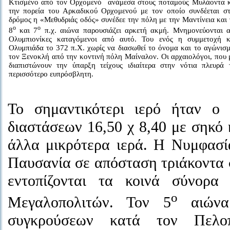
Κτισμένο από τον Ορχομενό ανάμεσα στους ποταμούς Μυλάοντα κ
την πορεία του Αρκαδικού Ορχομενού με τον οποίο συνδέεται στ
δρόμος η «Μεθυδριάς οδός» συνέδεε την πόλη με την Μαντίνεια και
ο
ο
8
και 7
π.χ. αιώνα παρουσιάζει αρκετή ακμή. Μνημονεύονται 
Ολυμπιονίκες καταγόμενοι από αυτό. Του ενός η συμμετοχή κ
Ολυμπιάδα το 372 π.Χ. χωρίς να διασωθεί το όνομα και το αγώνισμ
τον Ξενοκλή από την κοντινή πόλη Μαίναλον. Οι αρχαιολόγοι, που 
διαπιστώνουν την ύπαρξη τείχους ιδιαίτερα στην νότια πλευρά
περισσότερο ευπρόσβλητη.
Το σημαντικότερι ιερό ήταν ο
διαστάσεων 16,50 χ 8,40 με σηκό 
άλλα μικρότερα ιερά. Η Νυμφασί
Παυσανία σε απόσταση τριάκοντα σ
εντοπίζονται τα κοινά σύνορα
ο
Μεγαλοπολιτών. Τον 5
αιώνα 
συγκρούσεων κατά τον Πελο