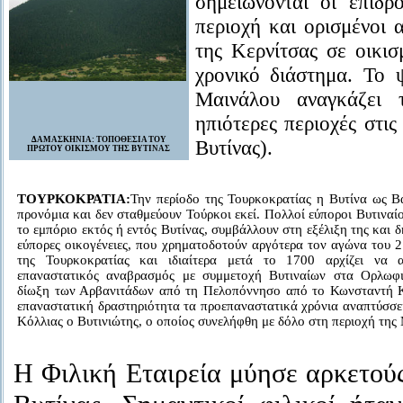
σημειώνονται οι επιδ
περιοχή και ορισμένοι 
της Κερνίτσας σε οικισ
χρονικό διάστημα. Το 
Μαινάλου αναγκάζει 
ηπιότερες περιοχές στι
ΔΑΜΑΣΚΗΝΙΑ: ΤΟΠΟΘΕΣIΑ ΤΟΥ
Βυτίνας).
ΠΡ
Ω
ΤΟΥ ΟΙΚΙΣΜO
Υ
ΤΗΣ ΒΥΤΙΝΑΣ
ΤΟΥΡΚΟΚΡΑΤΙΑ:
Την περίοδο της Τουρκοκρατίας η Βυτίνα ως Βα
προνόμια και δεν σταθμεύουν Τούρκοι εκεί. Πολλοί εύποροι Βυτιναίο
το εμπόριο εκτός ή εντός Βυτίνας, συμβάλλουν στη εξέλιξη της και 
εύπορες οικογένειες, που χρηματοδοτούν αργότερα τον αγώνα του 2
της Τουρκοκρατίας και ιδιαίτερα μετά το 1700 αρχίζει να α
επαναστατικός αναβρασμός με συμμετοχή Βυτιναίων στα Ορλωφικ
δίωξη των Αρβανιτάδων από τη Πελοπόννησο από το Κωνσταντή 
επαναστατική δραστηριότητα τα προεπαναστατικά χρόνια αναπτύσσε
Κόλλιας ο Βυτινιώτης, ο οποίος συνελήφθη με δόλο στη περιοχή της
Η Φιλική Εταιρεία μύησε αρκετούς